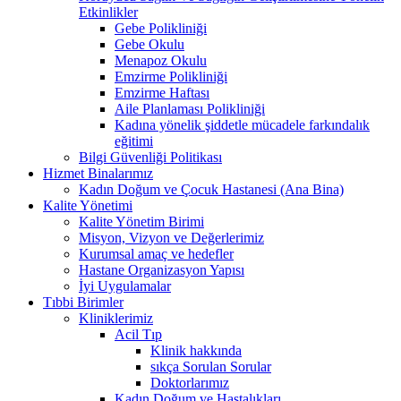
Etkinlikler
Gebe Polikliniği
Gebe Okulu
Menapoz Okulu
Emzirme Polikliniği
Emzirme Haftası
Aile Planlaması Polikliniği
Kadına yönelik şiddetle mücadele farkındalık
eğitimi
Bilgi Güvenliği Politikası
Hizmet Binalarımız
Kadın Doğum ve Çocuk Hastanesi (Ana Bina)
Kalite Yönetimi
Kalite Yönetim Birimi
Misyon, Vizyon ve Değerlerimiz
Kurumsal amaç ve hedefler
Hastane Organizasyon Yapısı
İyi Uygulamalar
Tıbbi Birimler
Kliniklerimiz
Acil Tıp
Klinik hakkında
sıkça Sorulan Sorular
Doktorlarımız
Kadın Doğum ve Hastalıkları