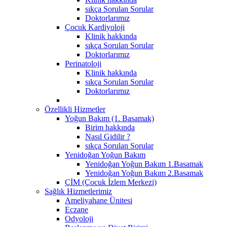
sıkça Sorulan Sorular
Doktorlarımız
Çocuk Kardiyoloji
Klinik hakkında
sıkça Sorulan Sorular
Doktorlarımız
Perinatoloji
Klinik hakkında
sıkça Sorulan Sorular
Doktorlarımız
Özellikli Hizmetler
Yoğun Bakım (1. Basamak)
Birim hakkında
Nasıl Gidilir ?
sıkça Sorulan Sorular
Yenidoğan Yoğun Bakım
Yenidoğan Yoğun Bakım 1.Basamak
Yenidoğan Yoğun Bakım 2.Basamak
ÇİM (Çocuk İzlem Merkezi)
Sağlık Hizmetlerimiz
Ameliyahane Ünitesi
Eczane
Odyoloji