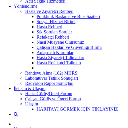
Acil Sağlık Hizmetleri
Yönlendirme
Hasta ve Ziyaretçi Rehberi
Poliklinik Baslama ve Bitis Saatleri
Sosyal Hizmet Birimi
Hasta Rehberi
Sık Sorulan Sorular
Refakatçi Rehberi
Nasıl Muayene Olursunuz
Çalışan Hakları ve Güvenliği Birimi
Anlaşmalı Kurumlar
Hasta Ziyaretçi Talimatları
Hasta Refakatçi Talimatı
Randevu Alma (182) MHRS
Laboratuvar Tetkik Sonuçları
Radyoloji Rapor Sonuçları
İletişim & Ulaşım
Hasta Görüş/Öneri Formu
Çalışan Görüş ve Öneri Formu
Ulaşım
HARİTAYI GÖRMEK İÇİN TIKLAYINIZ