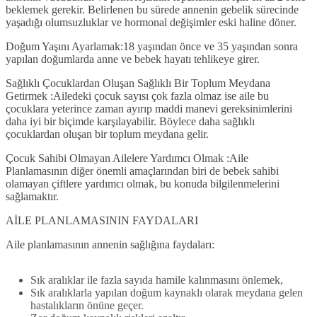
beklemek gerekir. Belirlenen bu sürede annenin gebelik sürecinde
yaşadığı olumsuzluklar ve hormonal değişimler eski haline döner.
Doğum Yaşını Ayarlamak:
18 yaşından önce ve 35 yaşından sonra
yapılan doğumlarda anne ve bebek hayatı tehlikeye girer.
Sağlıklı Çocuklardan Oluşan Sağlıklı Bir Toplum Meydana
Getirmek :
Ailedeki çocuk sayısı çok fazla olmaz ise aile bu
çocuklara yeterince zaman ayırıp maddi manevi gereksinimlerini
daha iyi bir biçimde karşılayabilir. Böylece daha sağlıklı
çocuklardan oluşan bir toplum meydana gelir.
Çocuk Sahibi Olmayan Ailelere Yardımcı Olmak :
Aile
Planlamasının diğer önemli amaçlarından biri de bebek sahibi
olamayan çiftlere yardımcı olmak, bu konuda bilgilenmelerini
sağlamaktır.
AİLE PLANLAMASININ FAYDALARI
Aile planlamasının annenin sağlığına faydaları:
Sık aralıklar ile fazla sayıda hamile kalınmasını önlemek,
Sık aralıklarla yapılan doğum kaynaklı olarak meydana gelen
hastalıkların önüne geçer.