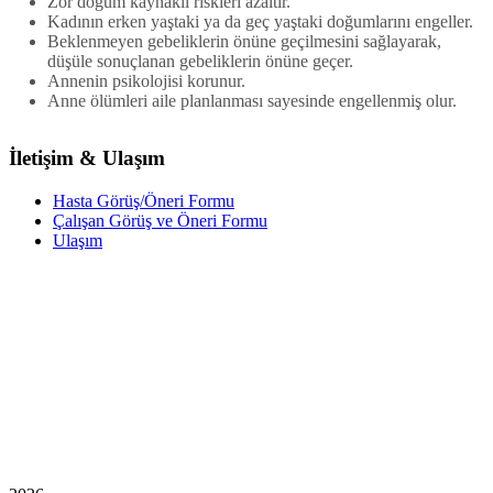
Zor doğum kaynaklı riskleri azaltır.
Kadının erken yaştaki ya da geç yaştaki doğumlarını engeller.
Beklenmeyen gebeliklerin önüne geçilmesini sağlayarak,
düşüle sonuçlanan gebeliklerin önüne geçer.
Annenin psikolojisi korunur.
Anne ölümleri aile planlanması sayesinde engellenmiş olur.
İletişim & Ulaşım
Hasta Görüş/Öneri Formu
Çalışan Görüş ve Öneri Formu
Ulaşım