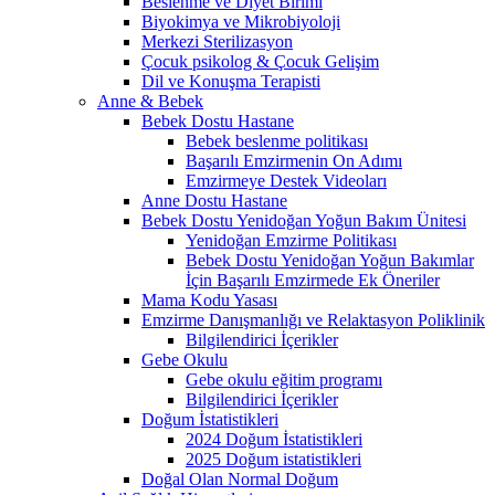
Beslenme ve Diyet Birimi
Biyokimya ve Mikrobiyoloji
Merkezi Sterilizasyon
Çocuk psikolog & Çocuk Gelişim
Dil ve Konuşma Terapisti
Anne & Bebek
Bebek Dostu Hastane
Bebek beslenme politikası
Başarılı Emzirmenin On Adımı
Emzirmeye Destek Videoları
Anne Dostu Hastane
Bebek Dostu Yenidoğan Yoğun Bakım Ünitesi
Yenidoğan Emzirme Politikası
Bebek Dostu Yenidoğan Yoğun Bakımlar
İçin Başarılı Emzirmede Ek Öneriler
Mama Kodu Yasası
Emzirme Danışmanlığı ve Relaktasyon Poliklinik
Bilgilendirici İçerikler
Gebe Okulu
Gebe okulu eğitim programı
Bilgilendirici İçerikler
Doğum İstatistikleri
2024 Doğum İstatistikleri
2025 Doğum istatistikleri
Doğal Olan Normal Doğum