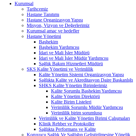
Kurumsal
Tarihçemiz
Hastane Tanıtımı
Hastane Organizasyon Yapısı
Misyon, Vizyon ve Değerlerimiz
Kurumsal amaç ve hedefler
Hastane Yönetimi
Başhekim
Başhekim Yardımcısı
İdari ve Mali İşler Müdürü
İdari ve Mali İşler Müdür Yardımcısı
Sağlık Bakım Hizmetleri Müdürü
SKS Kalite Yönetimi ve Verimlilik
Kalite Yönetim Sistemi Organizasyon Yapısı
Sağlıkta Kalite ve Akreditasyon Daire Başkanlığı
SHKS Kalite Yönetim Birimlerimiz
Kalite Sorumlu Başhekim Yardımcısı
Kalite Yönetim Direktörü
Kalite Birim Listeleri
Verimlilik Sorumlu Müdür Yardımcısı
Verimlilik birim sorumlusu
Verimlilik ve Kalite Yönetim Birimi Çalışmaları
Klinik Rehber ve Protokoller
Sağlıkta Performans ve Kalite
Koruyucu Sağlık Ve Sağlığın Geliştirilmesine Yönelik