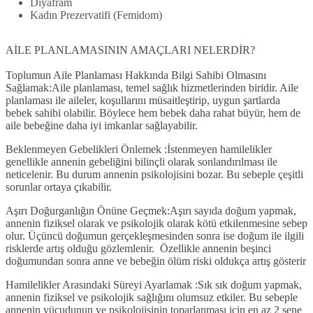
Diyafram
Kadın Prezervatifi (Femidom)
AİLE PLANLAMASININ AMAÇLARI NELERDİR?
Toplumun Aile Planlaması Hakkında Bilgi Sahibi Olmasını
Sağlamak:
Aile planlaması, temel sağlık hizmetlerinden biridir. Aile
planlaması ile aileler, koşullarını müsaitleştirip, uygun şartlarda
bebek sahibi olabilir. Böylece hem bebek daha rahat büyür, hem de
aile bebeğine daha iyi imkanlar sağlayabilir.
Beklenmeyen Gebelikleri Önlemek :
İstenmeyen hamilelikler
genellikle annenin gebeliğini bilinçli olarak sonlandırılması ile
neticelenir. Bu durum annenin psikolojisini bozar. Bu sebeple çeşitli
sorunlar ortaya çıkabilir.
Aşırı Doğurganlığın Önüne Geçmek:
Aşırı sayıda doğum yapmak,
annenin fiziksel olarak ve psikolojik olarak kötü etkilenmesine sebep
olur. Üçüncü doğumun gerçekleşmesinden sonra ise doğum ile ilgili
risklerde artış olduğu gözlemlenir.
Özellikle annenin beşinci
doğumundan sonra anne ve bebeğin ölüm riski oldukça artış gösterir
Hamilelikler Arasındaki Süreyi Ayarlamak :
Sık sık doğum yapmak,
annenin fiziksel ve psikolojik sağlığını olumsuz etkiler. Bu sebeple
annenin vücudunun ve psikolojisinin toparlanması için en az 2 sene