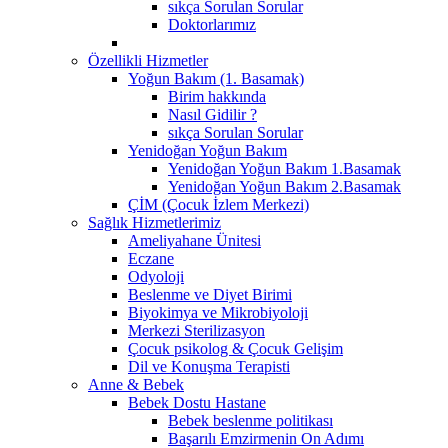
sıkça Sorulan Sorular
Doktorlarımız
Özellikli Hizmetler
Yoğun Bakım (1. Basamak)
Birim hakkında
Nasıl Gidilir ?
sıkça Sorulan Sorular
Yenidoğan Yoğun Bakım
Yenidoğan Yoğun Bakım 1.Basamak
Yenidoğan Yoğun Bakım 2.Basamak
ÇİM (Çocuk İzlem Merkezi)
Sağlık Hizmetlerimiz
Ameliyahane Ünitesi
Eczane
Odyoloji
Beslenme ve Diyet Birimi
Biyokimya ve Mikrobiyoloji
Merkezi Sterilizasyon
Çocuk psikolog & Çocuk Gelişim
Dil ve Konuşma Terapisti
Anne & Bebek
Bebek Dostu Hastane
Bebek beslenme politikası
Başarılı Emzirmenin On Adımı