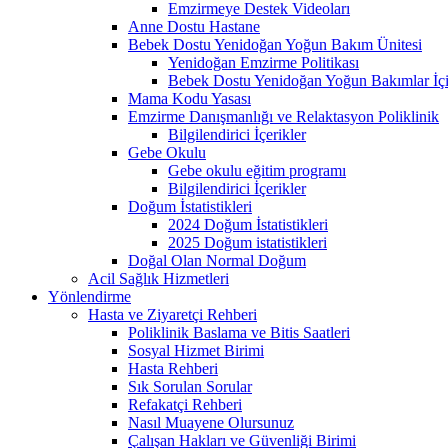
Emzirmeye Destek Videoları
Anne Dostu Hastane
Bebek Dostu Yenidoğan Yoğun Bakım Ünitesi
Yenidoğan Emzirme Politikası
Bebek Dostu Yenidoğan Yoğun Bakımlar İçi
Mama Kodu Yasası
Emzirme Danışmanlığı ve Relaktasyon Poliklinik
Bilgilendirici İçerikler
Gebe Okulu
Gebe okulu eğitim programı
Bilgilendirici İçerikler
Doğum İstatistikleri
2024 Doğum İstatistikleri
2025 Doğum istatistikleri
Doğal Olan Normal Doğum
Acil Sağlık Hizmetleri
Yönlendirme
Hasta ve Ziyaretçi Rehberi
Poliklinik Baslama ve Bitis Saatleri
Sosyal Hizmet Birimi
Hasta Rehberi
Sık Sorulan Sorular
Refakatçi Rehberi
Nasıl Muayene Olursunuz
Çalışan Hakları ve Güvenliği Birimi