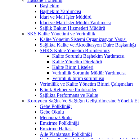
Hastane Yönetimi
Başhekim
Başhekim Yardımcısı
İdari ve Mali İşler Müdürü
İdari ve Mali İşler Müdür Yardımcısı
Sağlık Bakım Hizmetleri Müdürü
SKS Kalite Yönetimi ve Verimlilik
Kalite Yönetim Sistemi Organizasyon Yapısı
Sağlıkta Kalite ve Akreditasyon Daire Başkanlığı
SHKS Kalite Yönetim Birimlerimiz
Kalite Sorumlu Başhekim Yardımcısı
Kalite Yönetim Direktörü
Kalite Birim Listeleri
Verimlilik Sorumlu Müdür Yardımcısı
Verimlilik birim sorumlusu
Verimlilik ve Kalite Yönetim Birimi Çalışmaları
Klinik Rehber ve Protokoller
Sağlıkta Performans ve Kalite
Koruyucu Sağlık Ve Sağlığın Geliştirilmesine Yönelik Etk
Gebe Polikliniği
Gebe Okulu
Menapoz Okulu
Emzirme Polikliniği
Emzirme Haftası
Aile Planlaması Polikliniği