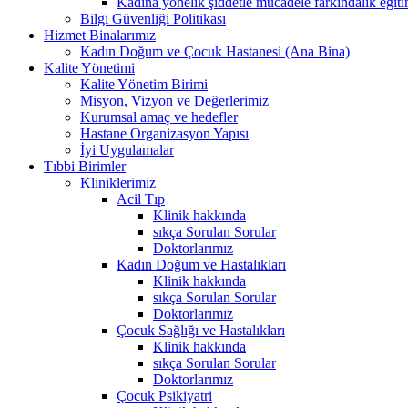
Kadına yönelik şiddetle mücadele farkındalık eğiti
Bilgi Güvenliği Politikası
Hizmet Binalarımız
Kadın Doğum ve Çocuk Hastanesi (Ana Bina)
Kalite Yönetimi
Kalite Yönetim Birimi
Misyon, Vizyon ve Değerlerimiz
Kurumsal amaç ve hedefler
Hastane Organizasyon Yapısı
İyi Uygulamalar
Tıbbi Birimler
Kliniklerimiz
Acil Tıp
Klinik hakkında
sıkça Sorulan Sorular
Doktorlarımız
Kadın Doğum ve Hastalıkları
Klinik hakkında
sıkça Sorulan Sorular
Doktorlarımız
Çocuk Sağlığı ve Hastalıkları
Klinik hakkında
sıkça Sorulan Sorular
Doktorlarımız
Çocuk Psikiyatri