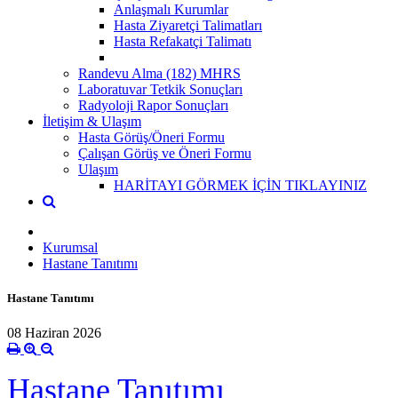
Anlaşmalı Kurumlar
Hasta Ziyaretçi Talimatları
Hasta Refakatçi Talimatı
Randevu Alma (182) MHRS
Laboratuvar Tetkik Sonuçları
Radyoloji Rapor Sonuçları
İletişim & Ulaşım
Hasta Görüş/Öneri Formu
Çalışan Görüş ve Öneri Formu
Ulaşım
HARİTAYI GÖRMEK İÇİN TIKLAYINIZ
Kurumsal
Hastane Tanıtımı
Hastane Tanıtımı
08 Haziran 2026
Hastane Tanıtımı