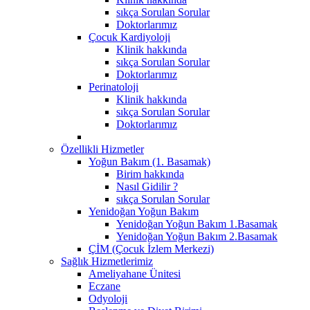
sıkça Sorulan Sorular
Doktorlarımız
Çocuk Kardiyoloji
Klinik hakkında
sıkça Sorulan Sorular
Doktorlarımız
Perinatoloji
Klinik hakkında
sıkça Sorulan Sorular
Doktorlarımız
Özellikli Hizmetler
Yoğun Bakım (1. Basamak)
Birim hakkında
Nasıl Gidilir ?
sıkça Sorulan Sorular
Yenidoğan Yoğun Bakım
Yenidoğan Yoğun Bakım 1.Basamak
Yenidoğan Yoğun Bakım 2.Basamak
ÇİM (Çocuk İzlem Merkezi)
Sağlık Hizmetlerimiz
Ameliyahane Ünitesi
Eczane
Odyoloji