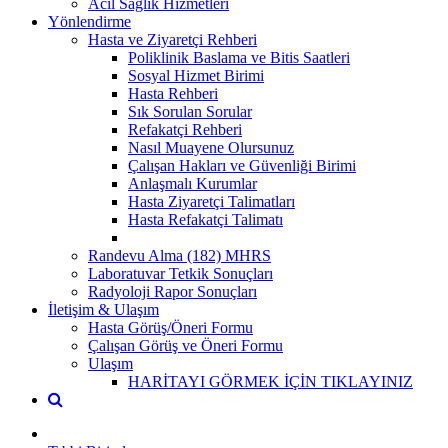
Acil Sağlık Hizmetleri
Yönlendirme
Hasta ve Ziyaretçi Rehberi
Poliklinik Baslama ve Bitis Saatleri
Sosyal Hizmet Birimi
Hasta Rehberi
Sık Sorulan Sorular
Refakatçi Rehberi
Nasıl Muayene Olursunuz
Çalışan Hakları ve Güvenliği Birimi
Anlaşmalı Kurumlar
Hasta Ziyaretçi Talimatları
Hasta Refakatçi Talimatı
Randevu Alma (182) MHRS
Laboratuvar Tetkik Sonuçları
Radyoloji Rapor Sonuçları
İletişim & Ulaşım
Hasta Görüş/Öneri Formu
Çalışan Görüş ve Öneri Formu
Ulaşım
HARİTAYI GÖRMEK İÇİN TIKLAYINIZ