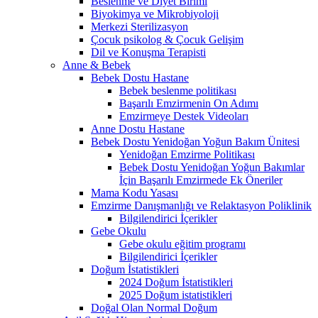
Beslenme ve Diyet Birimi
Biyokimya ve Mikrobiyoloji
Merkezi Sterilizasyon
Çocuk psikolog & Çocuk Gelişim
Dil ve Konuşma Terapisti
Anne & Bebek
Bebek Dostu Hastane
Bebek beslenme politikası
Başarılı Emzirmenin On Adımı
Emzirmeye Destek Videoları
Anne Dostu Hastane
Bebek Dostu Yenidoğan Yoğun Bakım Ünitesi
Yenidoğan Emzirme Politikası
Bebek Dostu Yenidoğan Yoğun Bakımlar
İçin Başarılı Emzirmede Ek Öneriler
Mama Kodu Yasası
Emzirme Danışmanlığı ve Relaktasyon Poliklinik
Bilgilendirici İçerikler
Gebe Okulu
Gebe okulu eğitim programı
Bilgilendirici İçerikler
Doğum İstatistikleri
2024 Doğum İstatistikleri
2025 Doğum istatistikleri
Doğal Olan Normal Doğum