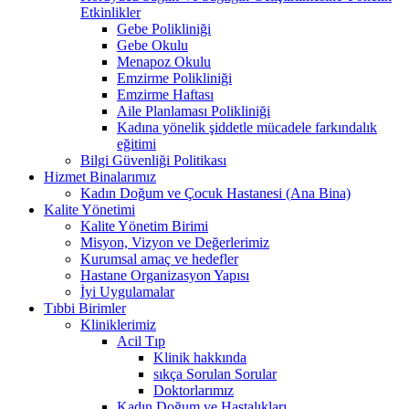
Etkinlikler
Gebe Polikliniği
Gebe Okulu
Menapoz Okulu
Emzirme Polikliniği
Emzirme Haftası
Aile Planlaması Polikliniği
Kadına yönelik şiddetle mücadele farkındalık
eğitimi
Bilgi Güvenliği Politikası
Hizmet Binalarımız
Kadın Doğum ve Çocuk Hastanesi (Ana Bina)
Kalite Yönetimi
Kalite Yönetim Birimi
Misyon, Vizyon ve Değerlerimiz
Kurumsal amaç ve hedefler
Hastane Organizasyon Yapısı
İyi Uygulamalar
Tıbbi Birimler
Kliniklerimiz
Acil Tıp
Klinik hakkında
sıkça Sorulan Sorular
Doktorlarımız
Kadın Doğum ve Hastalıkları