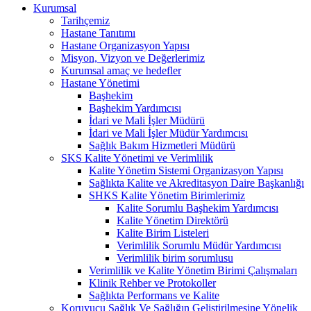
Kurumsal
Tarihçemiz
Hastane Tanıtımı
Hastane Organizasyon Yapısı
Misyon, Vizyon ve Değerlerimiz
Kurumsal amaç ve hedefler
Hastane Yönetimi
Başhekim
Başhekim Yardımcısı
İdari ve Mali İşler Müdürü
İdari ve Mali İşler Müdür Yardımcısı
Sağlık Bakım Hizmetleri Müdürü
SKS Kalite Yönetimi ve Verimlilik
Kalite Yönetim Sistemi Organizasyon Yapısı
Sağlıkta Kalite ve Akreditasyon Daire Başkanlığı
SHKS Kalite Yönetim Birimlerimiz
Kalite Sorumlu Başhekim Yardımcısı
Kalite Yönetim Direktörü
Kalite Birim Listeleri
Verimlilik Sorumlu Müdür Yardımcısı
Verimlilik birim sorumlusu
Verimlilik ve Kalite Yönetim Birimi Çalışmaları
Klinik Rehber ve Protokoller
Sağlıkta Performans ve Kalite
Koruyucu Sağlık Ve Sağlığın Geliştirilmesine Yönelik