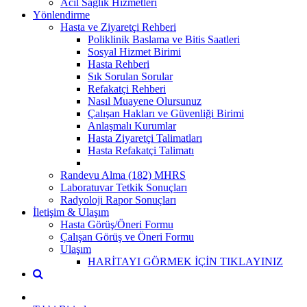
Acil Sağlık Hizmetleri
Yönlendirme
Hasta ve Ziyaretçi Rehberi
Poliklinik Baslama ve Bitis Saatleri
Sosyal Hizmet Birimi
Hasta Rehberi
Sık Sorulan Sorular
Refakatçi Rehberi
Nasıl Muayene Olursunuz
Çalışan Hakları ve Güvenliği Birimi
Anlaşmalı Kurumlar
Hasta Ziyaretçi Talimatları
Hasta Refakatçi Talimatı
Randevu Alma (182) MHRS
Laboratuvar Tetkik Sonuçları
Radyoloji Rapor Sonuçları
İletişim & Ulaşım
Hasta Görüş/Öneri Formu
Çalışan Görüş ve Öneri Formu
Ulaşım
HARİTAYI GÖRMEK İÇİN TIKLAYINIZ