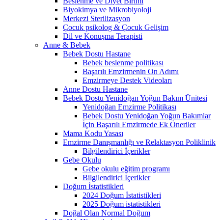
Beslenme ve Diyet Birimi
Biyokimya ve Mikrobiyoloji
Merkezi Sterilizasyon
Çocuk psikolog & Çocuk Gelişim
Dil ve Konuşma Terapisti
Anne & Bebek
Bebek Dostu Hastane
Bebek beslenme politikası
Başarılı Emzirmenin On Adımı
Emzirmeye Destek Videoları
Anne Dostu Hastane
Bebek Dostu Yenidoğan Yoğun Bakım Ünitesi
Yenidoğan Emzirme Politikası
Bebek Dostu Yenidoğan Yoğun Bakımlar
İçin Başarılı Emzirmede Ek Öneriler
Mama Kodu Yasası
Emzirme Danışmanlığı ve Relaktasyon Poliklinik
Bilgilendirici İçerikler
Gebe Okulu
Gebe okulu eğitim programı
Bilgilendirici İçerikler
Doğum İstatistikleri
2024 Doğum İstatistikleri
2025 Doğum istatistikleri
Doğal Olan Normal Doğum