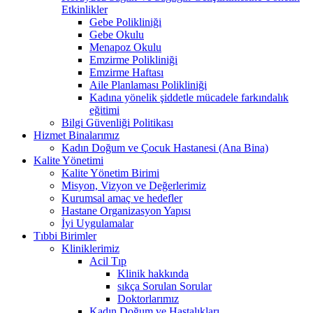
Etkinlikler
Gebe Polikliniği
Gebe Okulu
Menapoz Okulu
Emzirme Polikliniği
Emzirme Haftası
Aile Planlaması Polikliniği
Kadına yönelik şiddetle mücadele farkındalık
eğitimi
Bilgi Güvenliği Politikası
Hizmet Binalarımız
Kadın Doğum ve Çocuk Hastanesi (Ana Bina)
Kalite Yönetimi
Kalite Yönetim Birimi
Misyon, Vizyon ve Değerlerimiz
Kurumsal amaç ve hedefler
Hastane Organizasyon Yapısı
İyi Uygulamalar
Tıbbi Birimler
Kliniklerimiz
Acil Tıp
Klinik hakkında
sıkça Sorulan Sorular
Doktorlarımız
Kadın Doğum ve Hastalıkları