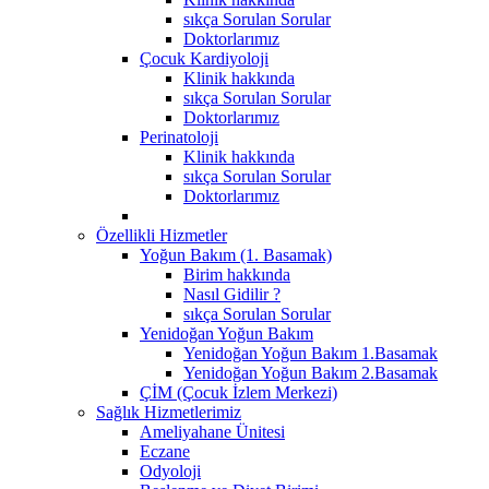
sıkça Sorulan Sorular
Doktorlarımız
Çocuk Kardiyoloji
Klinik hakkında
sıkça Sorulan Sorular
Doktorlarımız
Perinatoloji
Klinik hakkında
sıkça Sorulan Sorular
Doktorlarımız
Özellikli Hizmetler
Yoğun Bakım (1. Basamak)
Birim hakkında
Nasıl Gidilir ?
sıkça Sorulan Sorular
Yenidoğan Yoğun Bakım
Yenidoğan Yoğun Bakım 1.Basamak
Yenidoğan Yoğun Bakım 2.Basamak
ÇİM (Çocuk İzlem Merkezi)
Sağlık Hizmetlerimiz
Ameliyahane Ünitesi
Eczane
Odyoloji