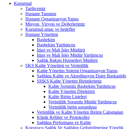
Kurumsal
Tarihçemiz
Hastane Tanıtımı
Hastane Organizasyon Yapısı
Misyon, Vizyon ve Değerlerimiz
Kurumsal amaç ve hedefler
Hastane Yönetimi
Başhekim
Başhekim Yardımcısı
İdari ve Mali İşler Müdürü
İdari ve Mali İşler Müdür Yardımcısı
Sağlık Bakım Hizmetleri Müdürü
SKS Kalite Yönetimi ve Verimlilik
Kalite Yönetim Sistemi Organizasyon Yapısı
Sağlıkta Kalite ve Akreditasyon Daire Başkanlığı
SHKS Kalite Yönetim Birimlerimiz
Kalite Sorumlu Başhekim Yardımcısı
Kalite Yönetim Direktörü
Kalite Birim Listeleri
Verimlilik Sorumlu Müdür Yardımcısı
Verimlilik birim sorumlusu
Verimlilik ve Kalite Yönetim Birimi Çalışmaları
Klinik Rehber ve Protokoller
Sağlıkta Performans ve Kalite
Koruyucu Sağlık Ve Sağlığın Geliştirilmesine Yönelik