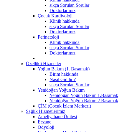
sıkça Sorulan Sorular
Doktorlarımız
Çocuk Kardiyoloji
Klinik hakkında
sıkça Sorulan Sorular
Doktorlarımız
Perinatoloji
Klinik hakkında
sıkça Sorulan Sorular
Doktorlarımız
Özellikli Hizmetler
Yoğun Bakım (1. Basamak)
Birim hakkında
Nasıl Gidilir ?
sıkça Sorulan Sorular
Yenidoğan Yoğun Bakım
Yenidoğan Yoğun Bakım 1.Basamak
Yenidoğan Yoğun Bakım 2.Basamak
ÇİM (Çocuk İzlem Merkezi)
Sağlık Hizmetlerimiz
Ameliyahane Ünitesi
Eczane
Odyoloji