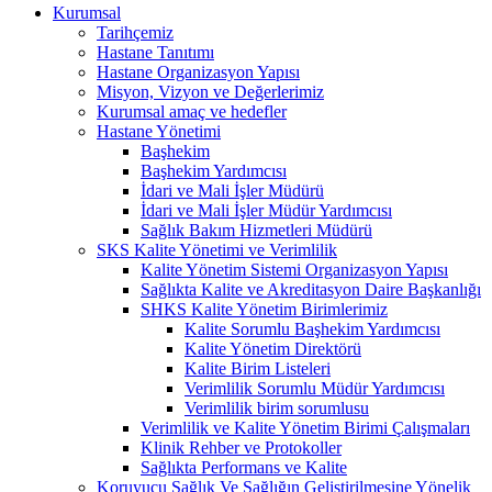
Kurumsal
Tarihçemiz
Hastane Tanıtımı
Hastane Organizasyon Yapısı
Misyon, Vizyon ve Değerlerimiz
Kurumsal amaç ve hedefler
Hastane Yönetimi
Başhekim
Başhekim Yardımcısı
İdari ve Mali İşler Müdürü
İdari ve Mali İşler Müdür Yardımcısı
Sağlık Bakım Hizmetleri Müdürü
SKS Kalite Yönetimi ve Verimlilik
Kalite Yönetim Sistemi Organizasyon Yapısı
Sağlıkta Kalite ve Akreditasyon Daire Başkanlığı
SHKS Kalite Yönetim Birimlerimiz
Kalite Sorumlu Başhekim Yardımcısı
Kalite Yönetim Direktörü
Kalite Birim Listeleri
Verimlilik Sorumlu Müdür Yardımcısı
Verimlilik birim sorumlusu
Verimlilik ve Kalite Yönetim Birimi Çalışmaları
Klinik Rehber ve Protokoller
Sağlıkta Performans ve Kalite
Koruyucu Sağlık Ve Sağlığın Geliştirilmesine Yönelik