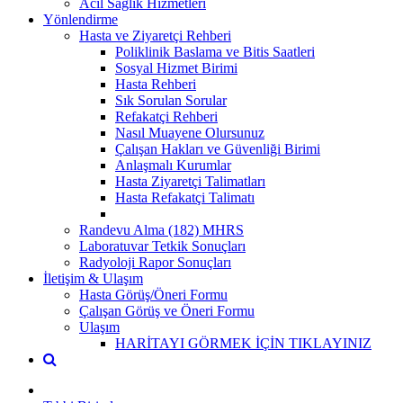
Acil Sağlık Hizmetleri
Yönlendirme
Hasta ve Ziyaretçi Rehberi
Poliklinik Baslama ve Bitis Saatleri
Sosyal Hizmet Birimi
Hasta Rehberi
Sık Sorulan Sorular
Refakatçi Rehberi
Nasıl Muayene Olursunuz
Çalışan Hakları ve Güvenliği Birimi
Anlaşmalı Kurumlar
Hasta Ziyaretçi Talimatları
Hasta Refakatçi Talimatı
Randevu Alma (182) MHRS
Laboratuvar Tetkik Sonuçları
Radyoloji Rapor Sonuçları
İletişim & Ulaşım
Hasta Görüş/Öneri Formu
Çalışan Görüş ve Öneri Formu
Ulaşım
HARİTAYI GÖRMEK İÇİN TIKLAYINIZ