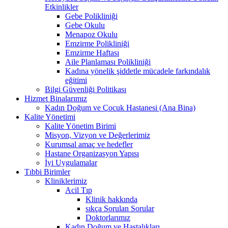
Etkinlikler
Gebe Polikliniği
Gebe Okulu
Menapoz Okulu
Emzirme Polikliniği
Emzirme Haftası
Aile Planlaması Polikliniği
Kadına yönelik şiddetle mücadele farkındalık
eğitimi
Bilgi Güvenliği Politikası
Hizmet Binalarımız
Kadın Doğum ve Çocuk Hastanesi (Ana Bina)
Kalite Yönetimi
Kalite Yönetim Birimi
Misyon, Vizyon ve Değerlerimiz
Kurumsal amaç ve hedefler
Hastane Organizasyon Yapısı
İyi Uygulamalar
Tıbbi Birimler
Kliniklerimiz
Acil Tıp
Klinik hakkında
sıkça Sorulan Sorular
Doktorlarımız
Kadın Doğum ve Hastalıkları