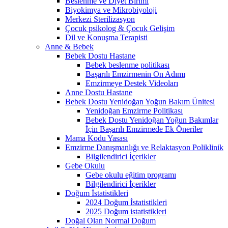
Beslenme ve Diyet Birimi
Biyokimya ve Mikrobiyoloji
Merkezi Sterilizasyon
Çocuk psikolog & Çocuk Gelişim
Dil ve Konuşma Terapisti
Anne & Bebek
Bebek Dostu Hastane
Bebek beslenme politikası
Başarılı Emzirmenin On Adımı
Emzirmeye Destek Videoları
Anne Dostu Hastane
Bebek Dostu Yenidoğan Yoğun Bakım Ünitesi
Yenidoğan Emzirme Politikası
Bebek Dostu Yenidoğan Yoğun Bakımlar
İçin Başarılı Emzirmede Ek Öneriler
Mama Kodu Yasası
Emzirme Danışmanlığı ve Relaktasyon Poliklinik
Bilgilendirici İçerikler
Gebe Okulu
Gebe okulu eğitim programı
Bilgilendirici İçerikler
Doğum İstatistikleri
2024 Doğum İstatistikleri
2025 Doğum istatistikleri
Doğal Olan Normal Doğum