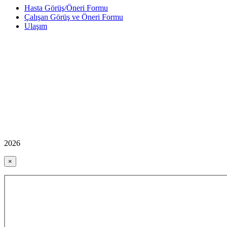
Hasta Görüş/Öneri Formu
Çalışan Görüş ve Öneri Formu
Ulaşım
2026
×