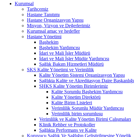
Kurumsal
Tarihçemiz
Hastane Tanıtımı
Hastane Organizasyon Yapısı
Misyon, Vizyon ve Değerlerimiz
Kurumsal amaç ve hedefler
Hastane Yönetimi
Başhekim
Başhekim Yardımcısı
İdari ve Mali İşler Müdürü
İdari ve Mali İşler Müdür Yardımcısı
Sağlık Bakım Hizmetleri Müdürü
SKS Kalite Yönetimi ve Verimlilik
Kalite Yönetim Sistemi Organizasyon Yapısı
Sağlıkta Kalite ve Akreditasyon Daire Başkanlığı
SHKS Kalite Yönetim Birimlerimiz
Kalite Sorumlu Başhekim Yardımcısı
Kalite Yönetim Direktörü
Kalite Birim Listeleri
Verimlilik Sorumlu Müdür Yardımcısı
Verimlilik birim sorumlusu
Verimlilik ve Kalite Yönetim Birimi Çalışmaları
Klinik Rehber ve Protokoller
Sağlıkta Performans ve Kalite
Koruyucu Sağlık Ve Sağlığın Geliştirilmesine Yönelik