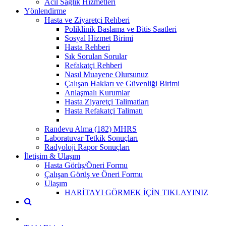
Acil Sağlık Hizmetleri
Yönlendirme
Hasta ve Ziyaretçi Rehberi
Poliklinik Baslama ve Bitis Saatleri
Sosyal Hizmet Birimi
Hasta Rehberi
Sık Sorulan Sorular
Refakatçi Rehberi
Nasıl Muayene Olursunuz
Çalışan Hakları ve Güvenliği Birimi
Anlaşmalı Kurumlar
Hasta Ziyaretçi Talimatları
Hasta Refakatçi Talimatı
Randevu Alma (182) MHRS
Laboratuvar Tetkik Sonuçları
Radyoloji Rapor Sonuçları
İletişim & Ulaşım
Hasta Görüş/Öneri Formu
Çalışan Görüş ve Öneri Formu
Ulaşım
HARİTAYI GÖRMEK İÇİN TIKLAYINIZ