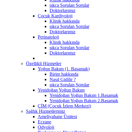
sıkça Sorulan Sorular
Doktorlarımız
Çocuk Kardiyoloji
Klinik hakkında
sıkça Sorulan Sorular
Doktorlarımız
Perinatoloji
Klinik hakkında
sıkça Sorulan Sorular
Doktorlarımız
Özellikli Hizmetler
Yoğun Bakım (1. Basamak)
Birim hakkında
Nasıl Gidilir ?
sıkça Sorulan Sorular
Yenidoğan Yoğun Bakım
Yenidoğan Yoğun Bakım 1.Basamak
Yenidoğan Yoğun Bakım 2.Basamak
ÇİM (Çocuk İzlem Merkezi)
Sağlık Hizmetlerimiz
Ameliyahane Ünitesi
Eczane
Odyoloji