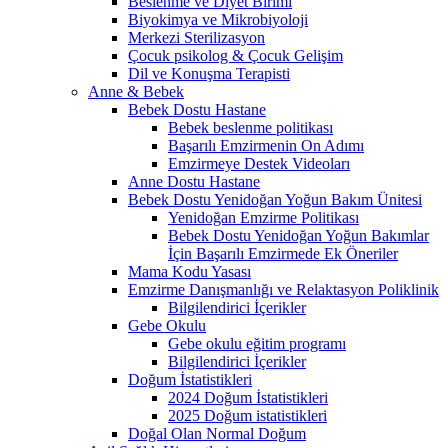
Beslenme ve Diyet Birimi
Biyokimya ve Mikrobiyoloji
Merkezi Sterilizasyon
Çocuk psikolog & Çocuk Gelişim
Dil ve Konuşma Terapisti
Anne & Bebek
Bebek Dostu Hastane
Bebek beslenme politikası
Başarılı Emzirmenin On Adımı
Emzirmeye Destek Videoları
Anne Dostu Hastane
Bebek Dostu Yenidoğan Yoğun Bakım Ünitesi
Yenidoğan Emzirme Politikası
Bebek Dostu Yenidoğan Yoğun Bakımlar
İçin Başarılı Emzirmede Ek Öneriler
Mama Kodu Yasası
Emzirme Danışmanlığı ve Relaktasyon Poliklinik
Bilgilendirici İçerikler
Gebe Okulu
Gebe okulu eğitim programı
Bilgilendirici İçerikler
Doğum İstatistikleri
2024 Doğum İstatistikleri
2025 Doğum istatistikleri
Doğal Olan Normal Doğum