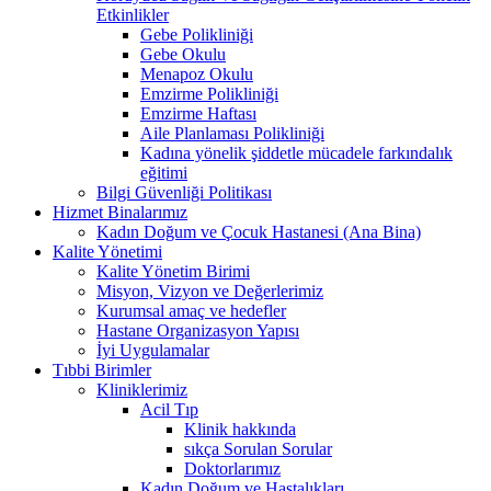
Etkinlikler
Gebe Polikliniği
Gebe Okulu
Menapoz Okulu
Emzirme Polikliniği
Emzirme Haftası
Aile Planlaması Polikliniği
Kadına yönelik şiddetle mücadele farkındalık
eğitimi
Bilgi Güvenliği Politikası
Hizmet Binalarımız
Kadın Doğum ve Çocuk Hastanesi (Ana Bina)
Kalite Yönetimi
Kalite Yönetim Birimi
Misyon, Vizyon ve Değerlerimiz
Kurumsal amaç ve hedefler
Hastane Organizasyon Yapısı
İyi Uygulamalar
Tıbbi Birimler
Kliniklerimiz
Acil Tıp
Klinik hakkında
sıkça Sorulan Sorular
Doktorlarımız
Kadın Doğum ve Hastalıkları