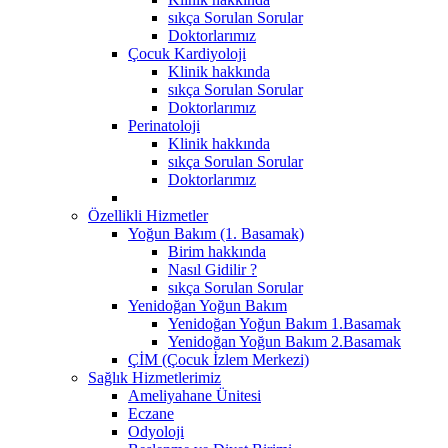
sıkça Sorulan Sorular
Doktorlarımız
Çocuk Kardiyoloji
Klinik hakkında
sıkça Sorulan Sorular
Doktorlarımız
Perinatoloji
Klinik hakkında
sıkça Sorulan Sorular
Doktorlarımız
Özellikli Hizmetler
Yoğun Bakım (1. Basamak)
Birim hakkında
Nasıl Gidilir ?
sıkça Sorulan Sorular
Yenidoğan Yoğun Bakım
Yenidoğan Yoğun Bakım 1.Basamak
Yenidoğan Yoğun Bakım 2.Basamak
ÇİM (Çocuk İzlem Merkezi)
Sağlık Hizmetlerimiz
Ameliyahane Ünitesi
Eczane
Odyoloji