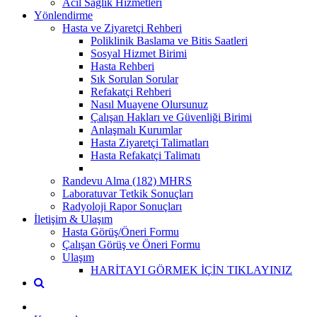
Acil Sağlık Hizmetleri
Yönlendirme
Hasta ve Ziyaretçi Rehberi
Poliklinik Baslama ve Bitis Saatleri
Sosyal Hizmet Birimi
Hasta Rehberi
Sık Sorulan Sorular
Refakatçi Rehberi
Nasıl Muayene Olursunuz
Çalışan Hakları ve Güvenliği Birimi
Anlaşmalı Kurumlar
Hasta Ziyaretçi Talimatları
Hasta Refakatçi Talimatı
Randevu Alma (182) MHRS
Laboratuvar Tetkik Sonuçları
Radyoloji Rapor Sonuçları
İletişim & Ulaşım
Hasta Görüş/Öneri Formu
Çalışan Görüş ve Öneri Formu
Ulaşım
HARİTAYI GÖRMEK İÇİN TIKLAYINIZ