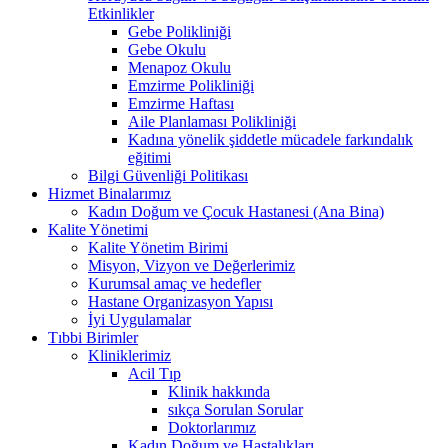
Etkinlikler
Gebe Polikliniği
Gebe Okulu
Menapoz Okulu
Emzirme Polikliniği
Emzirme Haftası
Aile Planlaması Polikliniği
Kadına yönelik şiddetle mücadele farkındalık
eğitimi
Bilgi Güvenliği Politikası
Hizmet Binalarımız
Kadın Doğum ve Çocuk Hastanesi (Ana Bina)
Kalite Yönetimi
Kalite Yönetim Birimi
Misyon, Vizyon ve Değerlerimiz
Kurumsal amaç ve hedefler
Hastane Organizasyon Yapısı
İyi Uygulamalar
Tıbbi Birimler
Kliniklerimiz
Acil Tıp
Klinik hakkında
sıkça Sorulan Sorular
Doktorlarımız
Kadın Doğum ve Hastalıkları