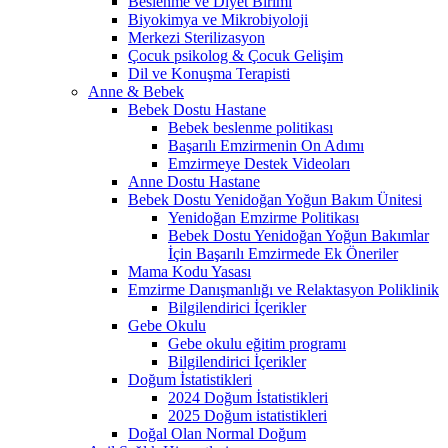
Beslenme ve Diyet Birimi
Biyokimya ve Mikrobiyoloji
Merkezi Sterilizasyon
Çocuk psikolog & Çocuk Gelişim
Dil ve Konuşma Terapisti
Anne & Bebek
Bebek Dostu Hastane
Bebek beslenme politikası
Başarılı Emzirmenin On Adımı
Emzirmeye Destek Videoları
Anne Dostu Hastane
Bebek Dostu Yenidoğan Yoğun Bakım Ünitesi
Yenidoğan Emzirme Politikası
Bebek Dostu Yenidoğan Yoğun Bakımlar
İçin Başarılı Emzirmede Ek Öneriler
Mama Kodu Yasası
Emzirme Danışmanlığı ve Relaktasyon Poliklinik
Bilgilendirici İçerikler
Gebe Okulu
Gebe okulu eğitim programı
Bilgilendirici İçerikler
Doğum İstatistikleri
2024 Doğum İstatistikleri
2025 Doğum istatistikleri
Doğal Olan Normal Doğum