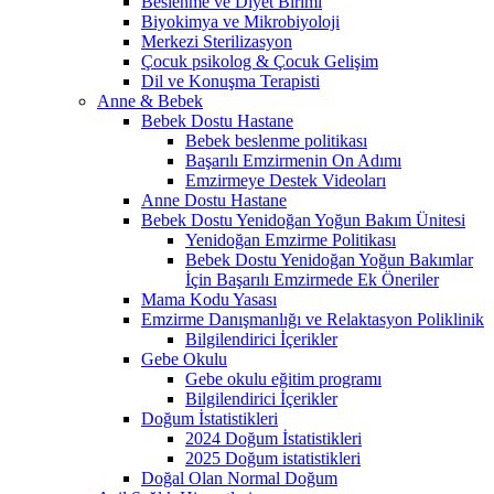
Beslenme ve Diyet Birimi
Biyokimya ve Mikrobiyoloji
Merkezi Sterilizasyon
Çocuk psikolog & Çocuk Gelişim
Dil ve Konuşma Terapisti
Anne & Bebek
Bebek Dostu Hastane
Bebek beslenme politikası
Başarılı Emzirmenin On Adımı
Emzirmeye Destek Videoları
Anne Dostu Hastane
Bebek Dostu Yenidoğan Yoğun Bakım Ünitesi
Yenidoğan Emzirme Politikası
Bebek Dostu Yenidoğan Yoğun Bakımlar
İçin Başarılı Emzirmede Ek Öneriler
Mama Kodu Yasası
Emzirme Danışmanlığı ve Relaktasyon Poliklinik
Bilgilendirici İçerikler
Gebe Okulu
Gebe okulu eğitim programı
Bilgilendirici İçerikler
Doğum İstatistikleri
2024 Doğum İstatistikleri
2025 Doğum istatistikleri
Doğal Olan Normal Doğum