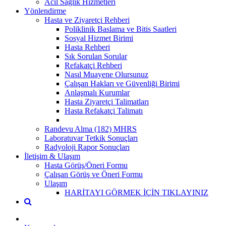
Acil Sağlık Hizmetleri
Yönlendirme
Hasta ve Ziyaretçi Rehberi
Poliklinik Baslama ve Bitis Saatleri
Sosyal Hizmet Birimi
Hasta Rehberi
Sık Sorulan Sorular
Refakatçi Rehberi
Nasıl Muayene Olursunuz
Çalışan Hakları ve Güvenliği Birimi
Anlaşmalı Kurumlar
Hasta Ziyaretçi Talimatları
Hasta Refakatçi Talimatı
Randevu Alma (182) MHRS
Laboratuvar Tetkik Sonuçları
Radyoloji Rapor Sonuçları
İletişim & Ulaşım
Hasta Görüş/Öneri Formu
Çalışan Görüş ve Öneri Formu
Ulaşım
HARİTAYI GÖRMEK İÇİN TIKLAYINIZ