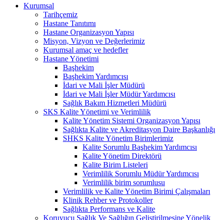
Kurumsal
Tarihçemiz
Hastane Tanıtımı
Hastane Organizasyon Yapısı
Misyon, Vizyon ve Değerlerimiz
Kurumsal amaç ve hedefler
Hastane Yönetimi
Başhekim
Başhekim Yardımcısı
İdari ve Mali İşler Müdürü
İdari ve Mali İşler Müdür Yardımcısı
Sağlık Bakım Hizmetleri Müdürü
SKS Kalite Yönetimi ve Verimlilik
Kalite Yönetim Sistemi Organizasyon Yapısı
Sağlıkta Kalite ve Akreditasyon Daire Başkanlığı
SHKS Kalite Yönetim Birimlerimiz
Kalite Sorumlu Başhekim Yardımcısı
Kalite Yönetim Direktörü
Kalite Birim Listeleri
Verimlilik Sorumlu Müdür Yardımcısı
Verimlilik birim sorumlusu
Verimlilik ve Kalite Yönetim Birimi Çalışmaları
Klinik Rehber ve Protokoller
Sağlıkta Performans ve Kalite
Koruyucu Sağlık Ve Sağlığın Geliştirilmesine Yönelik