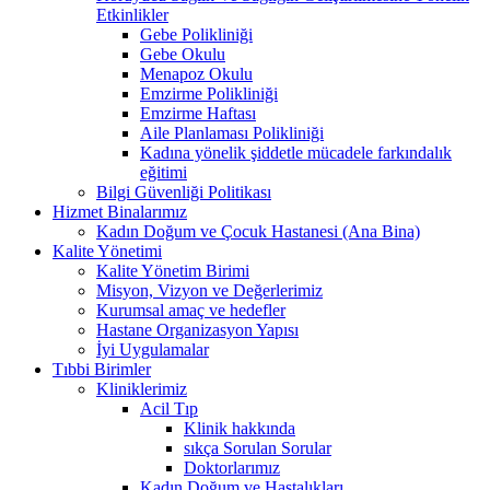
Etkinlikler
Gebe Polikliniği
Gebe Okulu
Menapoz Okulu
Emzirme Polikliniği
Emzirme Haftası
Aile Planlaması Polikliniği
Kadına yönelik şiddetle mücadele farkındalık
eğitimi
Bilgi Güvenliği Politikası
Hizmet Binalarımız
Kadın Doğum ve Çocuk Hastanesi (Ana Bina)
Kalite Yönetimi
Kalite Yönetim Birimi
Misyon, Vizyon ve Değerlerimiz
Kurumsal amaç ve hedefler
Hastane Organizasyon Yapısı
İyi Uygulamalar
Tıbbi Birimler
Kliniklerimiz
Acil Tıp
Klinik hakkında
sıkça Sorulan Sorular
Doktorlarımız
Kadın Doğum ve Hastalıkları