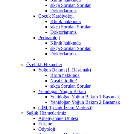
sıkça Sorulan Sorular
Doktorlarımız
Çocuk Kardiyoloji
Klinik hakkında
sıkça Sorulan Sorular
Doktorlarımız
Perinatoloji
Klinik hakkında
sıkça Sorulan Sorular
Doktorlarımız
Özellikli Hizmetler
Yoğun Bakım (1. Basamak)
Birim hakkında
Nasıl Gidilir ?
sıkça Sorulan Sorular
Yenidoğan Yoğun Bakım
Yenidoğan Yoğun Bakım 1.Basamak
Yenidoğan Yoğun Bakım 2.Basamak
ÇİM (Çocuk İzlem Merkezi)
Sağlık Hizmetlerimiz
Ameliyahane Ünitesi
Eczane
Odyoloji