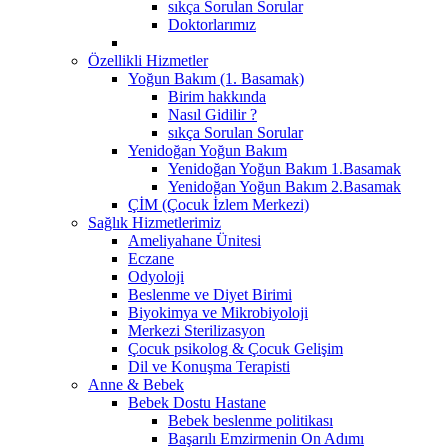
sıkça Sorulan Sorular
Doktorlarımız
Özellikli Hizmetler
Yoğun Bakım (1. Basamak)
Birim hakkında
Nasıl Gidilir ?
sıkça Sorulan Sorular
Yenidoğan Yoğun Bakım
Yenidoğan Yoğun Bakım 1.Basamak
Yenidoğan Yoğun Bakım 2.Basamak
ÇİM (Çocuk İzlem Merkezi)
Sağlık Hizmetlerimiz
Ameliyahane Ünitesi
Eczane
Odyoloji
Beslenme ve Diyet Birimi
Biyokimya ve Mikrobiyoloji
Merkezi Sterilizasyon
Çocuk psikolog & Çocuk Gelişim
Dil ve Konuşma Terapisti
Anne & Bebek
Bebek Dostu Hastane
Bebek beslenme politikası
Başarılı Emzirmenin On Adımı