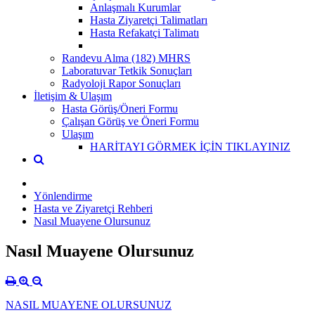
Anlaşmalı Kurumlar
Hasta Ziyaretçi Talimatları
Hasta Refakatçi Talimatı
Randevu Alma (182) MHRS
Laboratuvar Tetkik Sonuçları
Radyoloji Rapor Sonuçları
İletişim & Ulaşım
Hasta Görüş/Öneri Formu
Çalışan Görüş ve Öneri Formu
Ulaşım
HARİTAYI GÖRMEK İÇİN TIKLAYINIZ
Yönlendirme
Hasta ve Ziyaretçi Rehberi
Nasıl Muayene Olursunuz
Nasıl Muayene Olursunuz
NASIL MUAYENE OLURSUNUZ