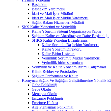
Hastane Yönetimi
Başhekim
Başhekim Yardımcısı
İdari ve Mali İşler Müdürü
İdari ve Mali İşler Müdür Yardımcısı
Sağlık Bakım Hizmetleri Müdürü
SKS Kalite Yönetimi ve Verimlilik
Kalite Yönetim Sistemi Organizasyon Yapısı
Sağlıkta Kalite ve Akreditasyon Daire Başkanlığı
SHKS Kalite Yönetim Birimlerimiz
Kalite Sorumlu Başhekim Yardımcısı
Kalite Yönetim Direktörü
Kalite Birim Listeleri
Verimlilik Sorumlu Müdür Yardımcısı
Verimlilik birim sorumlusu
Verimlilik ve Kalite Yönetim Birimi Çalışmaları
Klinik Rehber ve Protokoller
Sağlıkta Performans ve Kalite
Koruyucu Sağlık Ve Sağlığın Geliştirilmesine Yönelik Etk
Gebe Polikliniği
Gebe Okulu
Menapoz Okulu
Emzirme Polikliniği
Emzirme Haftası
Aile Planlaması Polikliniği