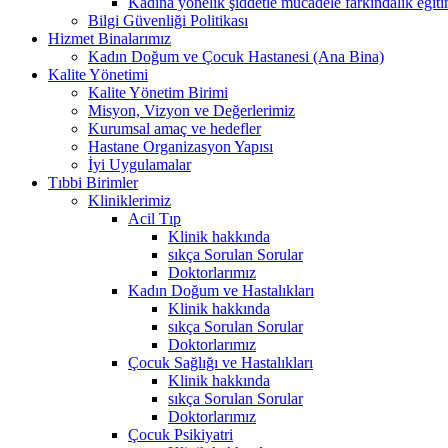
Kadına yönelik şiddetle mücadele farkındalık eğiti
Bilgi Güvenliği Politikası
Hizmet Binalarımız
Kadın Doğum ve Çocuk Hastanesi (Ana Bina)
Kalite Yönetimi
Kalite Yönetim Birimi
Misyon, Vizyon ve Değerlerimiz
Kurumsal amaç ve hedefler
Hastane Organizasyon Yapısı
İyi Uygulamalar
Tıbbi Birimler
Kliniklerimiz
Acil Tıp
Klinik hakkında
sıkça Sorulan Sorular
Doktorlarımız
Kadın Doğum ve Hastalıkları
Klinik hakkında
sıkça Sorulan Sorular
Doktorlarımız
Çocuk Sağlığı ve Hastalıkları
Klinik hakkında
sıkça Sorulan Sorular
Doktorlarımız
Çocuk Psikiyatri