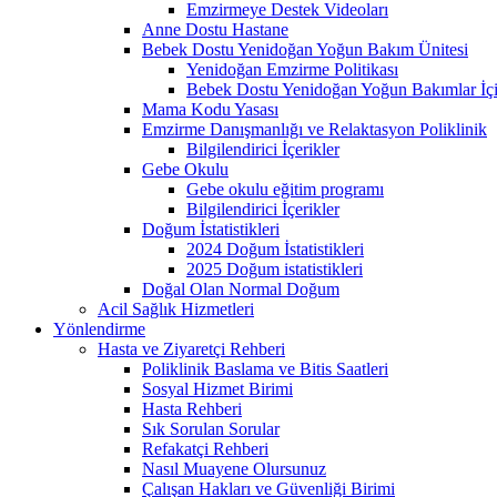
Emzirmeye Destek Videoları
Anne Dostu Hastane
Bebek Dostu Yenidoğan Yoğun Bakım Ünitesi
Yenidoğan Emzirme Politikası
Bebek Dostu Yenidoğan Yoğun Bakımlar İçi
Mama Kodu Yasası
Emzirme Danışmanlığı ve Relaktasyon Poliklinik
Bilgilendirici İçerikler
Gebe Okulu
Gebe okulu eğitim programı
Bilgilendirici İçerikler
Doğum İstatistikleri
2024 Doğum İstatistikleri
2025 Doğum istatistikleri
Doğal Olan Normal Doğum
Acil Sağlık Hizmetleri
Yönlendirme
Hasta ve Ziyaretçi Rehberi
Poliklinik Baslama ve Bitis Saatleri
Sosyal Hizmet Birimi
Hasta Rehberi
Sık Sorulan Sorular
Refakatçi Rehberi
Nasıl Muayene Olursunuz
Çalışan Hakları ve Güvenliği Birimi